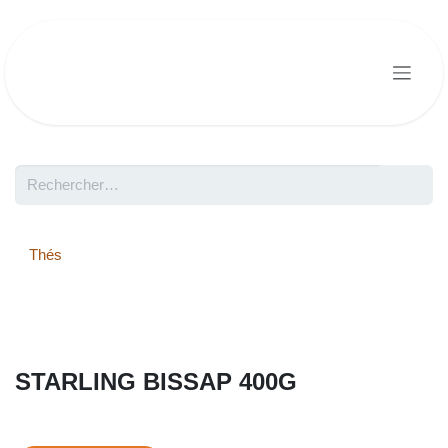
Se rendre au contenu
Thés
STARLING BISSAP 400G